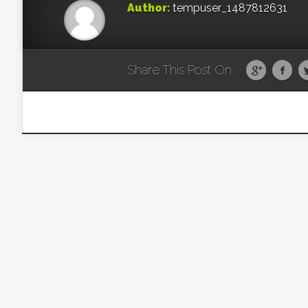
Author:
tempuser_1487812631
Share This Post On