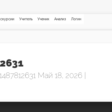
кскурсии
Учитель
Ученик
Анализ
Логин
2631
1487812631
Май 18, 2026 |