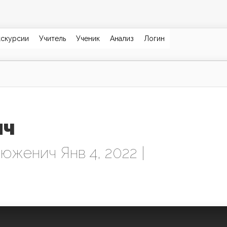
кскурсии
Учитель
Ученик
Анализ
Логин
ич
люженич
Янв 4, 2022 |