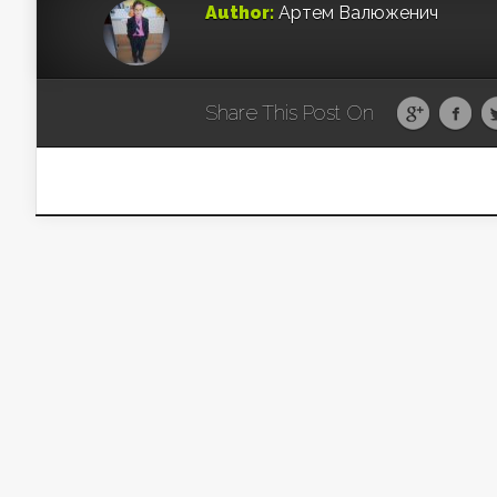
Author:
Артем Валюженич
Share This Post On