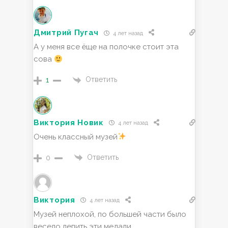
Дмитрий Пугач
4 лет назад
А у меня все ёще на полочке стоит эта
сова
Ответить
1
Виктория Новик
4 лет назад
Очень классный музей
Ответить
0
Виктория
4 лет назад
Музей неплохой, по большей части было
весело лепить эти медали